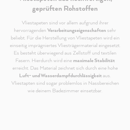
geprüften Rohstoffen
Vliestapeten sind vor allem aufgrund ihrer
hervorragenden
Verarbeitungseigenschaften
sehr
beliebt. Für die Herstellung von Vliestapeten wird ein
einseitig imprägniertes Vliesträgermaterial eingesetzt.
Es besteht überwiegend aus Zellstoff und textilen
Fasern. Hierdurch wird eine
maximale Stabilität
erreicht. Das Material zeichnet sich durch eine hohe
Luft- und Wasserdampfdurchlässigkeit
aus.
Vliestapten sind sogar problemlos in Nassbereichen
Redaktioneller Inhalt vom
wie deinem Badezimmer einsetzbar.
MissPompadour Youtube Kanal
An dieser Stelle findest du ein externes Video von
Youtube, das unseren Inhalt ergänzt. Du kannst dir
dieses Video mit einem Klick anzeigen und wieder
ausblenden.