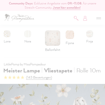
Community Days
: Exklusive Angebote vom
09.–11.08.
für unsere
inhalt springen
Streich-Community.
Jetzt hier anmelden!
Lona
Nora
Finja
Fijona
Ballonfahrt
LittlePomp by MissPompadour
|
|
Meister Lampe
Vliestapete
Rolle 10m
(143 Bewertungen)