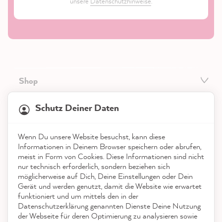
unsere
Datenschutzhinweise
.
Shop
21.847
Bewertungen
Service
Schutz Deiner Daten
4,9
rating
8.976
bewertungen
Kontakt
Wenn Du unsere Website besuchst, kann diese
reviews-io
Informationen in Deinem Browser speichern oder abrufen,
App herunterladen
meist in Form von Cookies. Diese Informationen sind nicht
nur technisch erforderlich, sondern beziehen sich
möglicherweise auf Dich, Deine Einstellungen oder Dein
Auszeichnungen
Gerät und werden genutzt, damit die Website wie erwartet
funktioniert und um mittels den in der
Social Media
Datenschutzerklärung genannten Dienste Deine Nutzung
Anonym
der Webseite für deren Optimierung zu analysieren sowie
Verifizierter Kunde