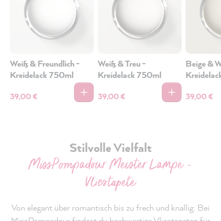
Weiß & Freundlich -
Weiß & Treu -
Beige & 
Kreidelack 750ml
Kreidelack 750ml
Kreidela
39,00 €
39,00 €
39,00 €
Stilvolle Vielfalt
MissPompadour Meister Lampe -
Vliestapete
Von elegant über romantisch bis zu frech und knallig: Bei
MissPompadour findest du hochwertige Vliestapeten für