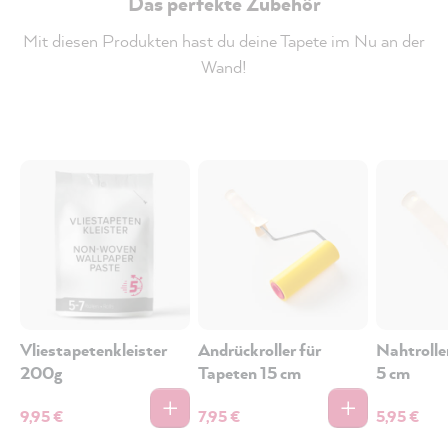
Das perfekte Zubehör
Mit diesen Produkten hast du deine Tapete im Nu an der
Wand!
Vliestapetenkleister
Andrückroller für
Nahtrolle
200g
Tapeten 15 cm
5 cm
9,95 €
7,95 €
5,95 €