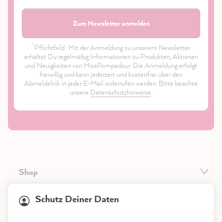
Zum Newsletter anmelden
*
Pflichtfeld · Mit der Anmeldung zu unserem Newsletter
erhältst Du regelmäßig Informationen zu Produkten, Aktionen
und Neuigkeiten von MissPompadour. Die Anmeldung erfolgt
freiwillig und kann jederzeit und kostenfrei über den
Abmeldelink in jeder E-Mail widerrufen werden. Bitte beachte
unsere
Datenschutzhinweise
.
Shop
21.904
Bewertungen
Service
Schutz Deiner Daten
4,9
rating
8.994
bewertungen