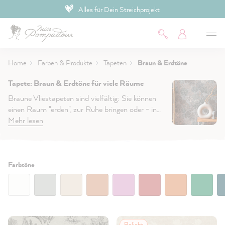
Hochdeckende Premium-Farben
inhalt springen
Home
Farben & Produkte
Tapeten
Braun & Erdtöne
Tapete: Braun & Erdtöne für viele Räume
Braune Vliestapeten sind vielfältig: Sie können
einen Raum "erden", zur Ruhe bringen oder - in
Kombination mit Orange - auch so richtig im Stil
Mehr lesen
der 70er aufpeppen. Was hast du mit
unseren
Tapeten in Brauntönen
vor?
Filtern:
Farbtöne
Beliebt