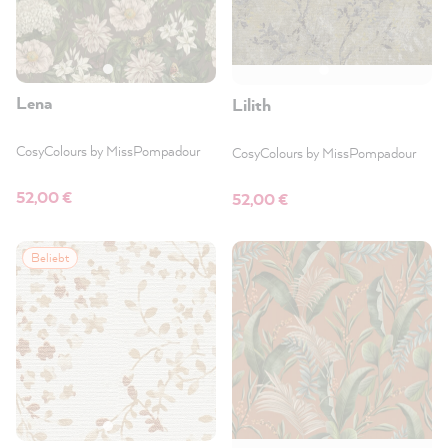
Lena
Lilith
CosyColours by MissPompadour
CosyColours by MissPompadour
52,00 €
52,00 €
Beliebt