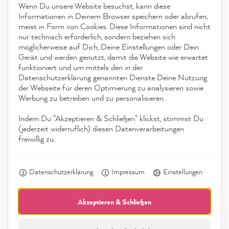
Kontakt
Wenn Du unsere Website besuchst, kann diese
reviews-io
Informationen in Deinem Browser speichern oder abrufen,
App herunterladen
meist in Form von Cookies. Diese Informationen sind nicht
nur technisch erforderlich, sondern beziehen sich
möglicherweise auf Dich, Deine Einstellungen oder Dein
Auszeichnungen
Gerät und werden genutzt, damit die Website wie erwartet
funktioniert und um mittels den in der
Social Media
Datenschutzerklärung genannten Dienste Deine Nutzung
Julia M
der Webseite für deren Optimierung zu analysieren sowie
Verifizierter Kunde
Werbung zu betreiben und zu personalisieren.
Die Lieferung kam schnell und war super
liebevoll verpackt- was die Vorfreude auf das
Indem Du "Akzeptieren & Schließen" klickst, stimmst Du
Streichprojekt steigerte. Die Farbe ließ sich
(jederzeit widerruflich) diesen Datenverarbeitungen
toll streichen - der neue alte Schrank sieht
freiwillig zu.
Twitter
so schön aus!
Facebook
Hilfreich
?
Ja
Teilen
9.8.2026
Datenschutzerklärung
Impressum
Einstellungen
Akzeptieren & Schließen
Petra E
Verifizierter Kunde