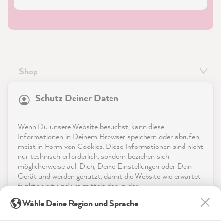
Shop
21.869
Bewertungen
Service
Schutz Deiner Daten
4,9
rating
8.985
bewertungen
Kontakt
Wenn Du unsere Website besuchst, kann diese
reviews-io
Informationen in Deinem Browser speichern oder abrufen,
App herunterladen
meist in Form von Cookies. Diese Informationen sind nicht
nur technisch erforderlich, sondern beziehen sich
möglicherweise auf Dich, Deine Einstellungen oder Dein
Auszeichnungen
Gerät und werden genutzt, damit die Website wie erwartet
funktioniert und um mittels den in der
Social Media
Datenschutzerklärung genannten Dienste Deine Nutzung
Julia K
Wähle Deine Region und Sprache
der Webseite für deren Optimierung zu analysieren sowie
Verifizierter Kunde
Werbung zu betreiben und zu personalisieren.
MissPompadour Grün mit Salbei - Der Alles