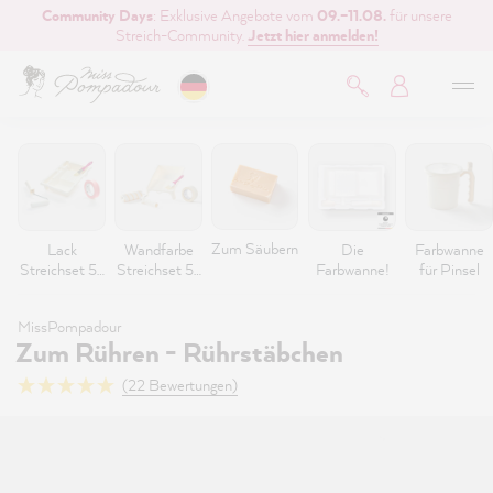
Community Days
: Exklusive Angebote vom
09.–11.08.
für unsere
inhalt springen
Streich-Community.
Jetzt hier anmelden!
Zum Säubern
Lack
Wandfarbe
Die
Farbwanne
Streichset 5-
Streichset 5-
Farbwanne!
für Pinsel
teilig
teilig
MissPompadour
Zum Rühren - Rührstäbchen
(22 Bewertungen)