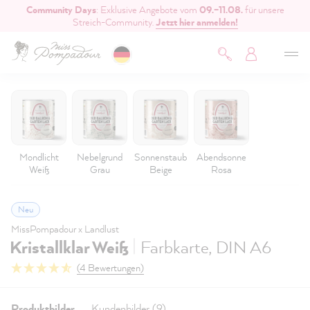
Community Days
: Exklusive Angebote vom
09.–11.08.
für unsere
inhalt springen
Streich-Community.
Jetzt hier anmelden!
Mondlicht
Nebelgrund
Sonnenstaub
Abendsonne
Weiß
Grau
Beige
Rosa
Neu
MissPompadour x Landlust
|
Kristallklar Weiß
Farbkarte, DIN A6
(4 Bewertungen)
Produktbilder
Kundenbilder (9)