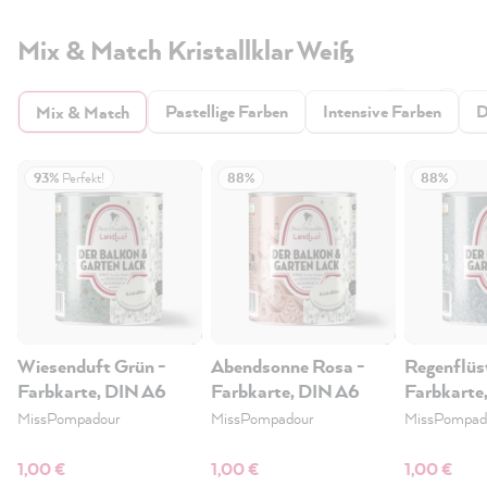
Mix & Match Kristallklar Weiß
Pastellige Farben
Intensive Farben
D
Mix & Match
93%
Perfekt!
88%
88%
Wiesenduft Grün -
Abendsonne Rosa -
Regenflüs
Farbkarte, DIN A6
Farbkarte, DIN A6
Farbkarte
MissPompadour
MissPompadour
MissPompad
1,00 €
1,00 €
1,00 €