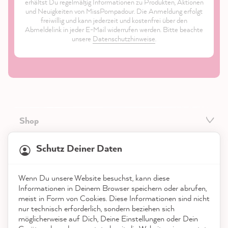
erhältst Du regelmäßig Informationen zu Produkten, Aktionen
und Neuigkeiten von MissPompadour. Die Anmeldung erfolgt
freiwillig und kann jederzeit und kostenfrei über den
Abmeldelink in jeder E-Mail widerrufen werden. Bitte beachte
unsere
Datenschutzhinweise
.
Shop
21.869
Bewertungen
Service
Schutz Deiner Daten
4,9
rating
8.985
bewertungen
Kontakt
Wenn Du unsere Website besuchst, kann diese
reviews-io
Informationen in Deinem Browser speichern oder abrufen,
App herunterladen
meist in Form von Cookies. Diese Informationen sind nicht
nur technisch erforderlich, sondern beziehen sich
möglicherweise auf Dich, Deine Einstellungen oder Dein
Auszeichnungen