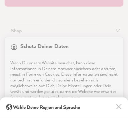
Shop
21.822
Bewertungen
Service
Schutz Deiner Daten
4,9
rating
8.964
bewertungen
Kontakt
Wenn Du unsere Website besuchst, kann diese
reviews-io
Informationen in Deinem Browser speichern oder abrufen,
App herunterladen
meist in Form von Cookies. Diese Informationen sind nicht
nur technisch erforderlich, sondern beziehen sich
möglicherweise auf Dich, Deine Einstellungen oder Dein
Auszeichnungen
Gerät und werden genutzt, damit die Website wie erwartet
funktioniert und um mittels den in der
Social Media
Datenschutzerklärung genannten Dienste Deine Nutzung
Gabriele P
Wähle Deine Region und Sprache
der Webseite für deren Optimierung zu analysieren sowie
Verifizierter Kunde
Werbung zu betreiben und zu personalisieren.
Die Farben, unterschiedliche Verwendung
und Darstellung und Erklärung der
Indem Du "Akzeptieren & Schließen" klickst, stimmst Du