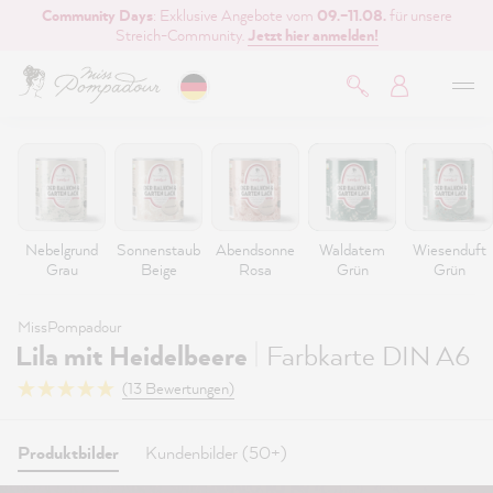
Community Days
: Exklusive Angebote vom
09.–11.08.
für unsere
inhalt springen
Streich-Community.
Jetzt hier anmelden!
Nebelgrund
Sonnenstaub
Abendsonne
Waldatem
Wiesenduft
Grau
Beige
Rosa
Grün
Grün
MissPompadour
|
Lila mit Heidelbeere
Farbkarte DIN A6
(13 Bewertungen)
Produktbilder
Kundenbilder (50+)