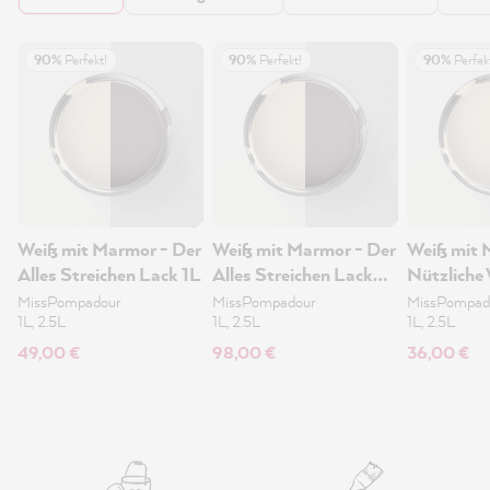
90%
Perfekt!
90%
Perfekt!
90%
Perfek
Weiß mit Marmor - Der
Weiß mit Marmor - Der
Weiß mit 
Alles Streichen Lack 1L
Alles Streichen Lack
Nützliche
2.5L
1L
MissPompadour
MissPompadour
MissPompad
1L, 2.5L
1L, 2.5L
1L, 2.5L
49,00 €
98,00 €
36,00 €