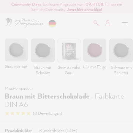
Community Days
: Exklusive Angebote vom
09.–11.08.
für unsere
inhalt springen
Streich-Community.
Jetzt hier anmelden!
Grau mit Torf
Lila mit Feige
Braun mit
Gewitterruhe
Schwarz mit
Schwarz
Grau
Schiefer
MissPompadour
|
Braun mit Bitterschokolade
Farbkarte
DIN A6
(8 Bewertungen)
Produktbilder
Kundenbilder (50+)