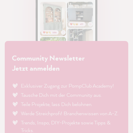
Community Newsletter
Jetzt anmelden
Exklusiver Zugang zur PompClub Academy!
Tausche Dich mit der Community aus.
Teile Projekte, lass Dich belohnen.
Werde Streichprofi! Branchenwissen von A-Z.
Trends, Inspo, DIY-Projekte sowie Tipps &
Tricks.