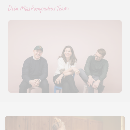
Dein MissPompadour Team