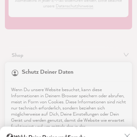
Abmeldelink in jeder E-Mail widerrufen werden. Bitte beachte
unsere
Datenschutzhinweise
.
Shop
21.863
Bewertungen
Service
Schutz Deiner Daten
4,9
rating
8.983
bewertungen
Kontakt
Wenn Du unsere Website besuchst, kann diese
reviews-io
Informationen in Deinem Browser speichern oder abrufen,
App herunterladen
meist in Form von Cookies. Diese Informationen sind nicht
nur technisch erforderlich, sondern beziehen sich
möglicherweise auf Dich, Deine Einstellungen oder Dein
Auszeichnungen
Gerät und werden genutzt, damit die Website wie erwartet
funktioniert und um mittels den in der
Social Media
Datenschutzerklärung genannten Dienste Deine Nutzung
Stefanie P
Wähle Deine Region und Sprache