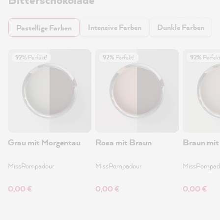
Intensive Farben
Dunkle Farben
Pastellige Farben
92%
Perfekt!
92%
Perfekt!
92%
Perfekt
Grau mit Morgentau
Rosa mit Braun
Braun mit
MissPompadour
MissPompadour
MissPompad
0,00 €
0,00 €
0,00 €