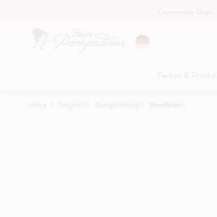
Community Days
:
Hauptinhalt springen
Farben & Produk
Home
Ratgeber
Wandgestaltung
Wandfarbe in der Küche: Ideen & Tipps