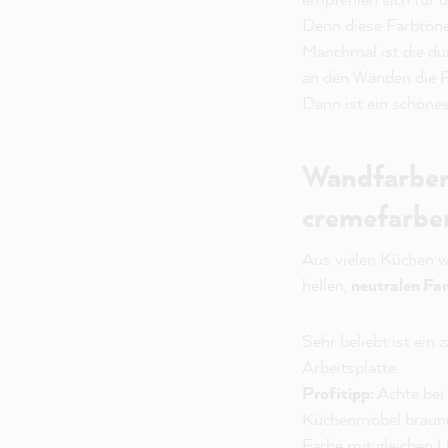
Denn diese Farbtöne 
Manchmal ist die dun
an den Wänden die F
Dann ist ein schönes
Wandfarben 
cremefarbe
Aus vielen Küchen w
hellen,
neutralen Fa
Sehr beliebt ist ein
Arbeitsplatte.
Profitipp:
Achte bei 
Küchenmöbel braune,
Farbe mit gleichen 