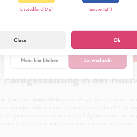
eptieren & Schließen" klickst, stimmst Du (jederzeit widerruflich) die
Deutschland (DE)
Europe (EN)
tungen freiwillig zu.
Möchtest Du zum
Europe & Other regions • English
zerklärung
Impressum
Einstellungen
Shop wechseln?
Close
Ok
technisch Erforderliche
Akzeptieren & Schli
Nein, hier bleiben
Ja, wechseln
r Farbgestaltung in der Küch
 die
Wandfarbe
deiner Küche
am besten geeignet ist, richtet sich
henschränke und Arbeitsplatte, sowie der restlichen Einrichtung
eilung können entscheidend sein. Im Folgenden haben wir ein
nwänden ganz einfach einen neuen Anstrich verpassen kannst.