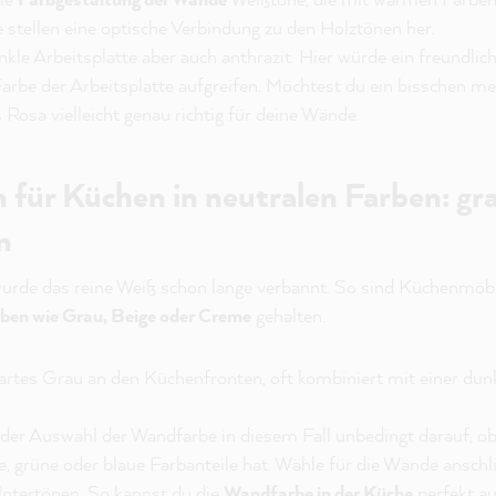
stellen eine optische Verbindung zu den Holztönen her.
kle Arbeitsplatte aber auch anthrazit. Hier würde ein freundlich
arbe der Arbeitsplatte aufgreifen. Möchtest du ein bisschen 
 Rosa vielleicht genau richtig für deine Wände.
für Küchen in neutralen Farben: gra
n
urde das reine Weiß schon lange verbannt. So sind Küchenmöbel
rben wie Grau, Beige oder Creme
gehalten.
 zartes Grau an den Küchenfronten, oft kombiniert mit einer dun
der Auswahl der Wandfarbe in diesem Fall unbedingt darauf, o
 grüne oder blaue Farbanteile hat. Wähle für die Wände anschl
Untertönen. So kannst du die
Wandfarbe in der Küche
perfekt au