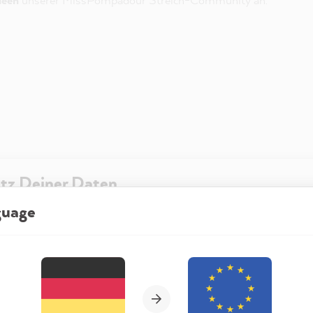
tz Deiner Daten
guage
re Website besuchst, kann diese Informationen in Deinem Browser sp
t in Form von Cookies. Diese Informationen sind nicht nur technisch er
Wähle Deine Region und Sprache
ehen sich möglicherweise auf Dich, Deine Einstellungen oder Dein Ger
t die Website wie erwartet funktioniert und um mittels den in der
rklärung genannten Dienste Deine Nutzung der Webseite für deren O
n sowie Werbung zu betreiben und zu personalisieren.