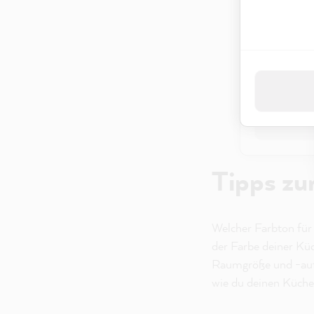
Indem Du "Akz
Datenverarbei
Datenschut
Nur 
Tipps zu
Welcher Farbton für
der Farbe deiner Küc
Raumgröße und -auft
wie du deinen Küche