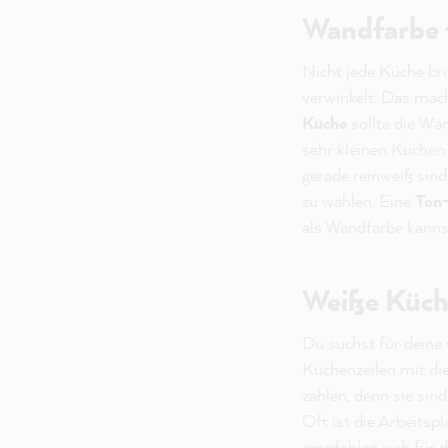
Wandfarbe f
Nicht jede Küche bri
verwinkelt. Das mac
Küche
sollte die Wä
sehr kleinen Küchen 
gerade reinweiß sind
zu wählen. Eine
Ton-
als Wandfarbe kanns
Weiße Küche
Du suchst für deine
Küchenzeilen mit d
zählen, denn sie sind
Oft ist die Arbeitsp
empfehlen sich für 