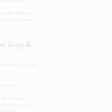
er, heller Grauton
mehr Farbe im Raum?
u, beige &
 mittlerweile oft in
kelgrauen
b das Grau der
ießend eine graue
f die der