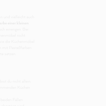
n und vielleicht auch
rbe einer kleinen
sch einengen. Bei
henmöbel nicht
n wie die Küchenmöbel
h mit Pastellfarben
te setzen.
st du nicht allein.
rkommenden Küchen
 beiden Fällen
abgetönt sind.