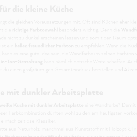
ür die kleine Küche
ngt die gleichen Voraussetzungen mit. Oft sind Küchen eher klei
ht die
richtige Farbtonwahl
besonders wichtig. Denn die
Wandfa
nde nicht zu dunkel erscheinen lassen und somit den Raum opti
ist ein
heller, freundlicher Farbton
zu empfehlen. Wenn die Küc
, kann es eine gute Idee sein, die Wandfarbe im selben Farbto
in-Ton-Gestaltung
kann nämlich optische Weite schaffen. Auc
t du einen großräumigen Gesamteindruck herstellen und Akzen
 mit dunkler Arbeitsplatte
weiße Küche mit dunkler Arbeitsplatte
eine Wandfarbe? Damit bi
ieser Farbkombination dürften wohl zu den am häufigsten vo
 einfach zeitlose Klassiker.
latte aus Naturholz, manchmal aus Kunststoff mit Holzoptik. In
die
Farbgestaltung der Wände
Weißtöne, die mit warmen Farben 