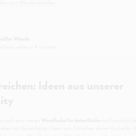
ehör zum Wände streichen
helfer Wände
ge Farbe wählen in 4 Schritten
reichen: Ideen aus unserer
ity
he nach einer neuen
Wandfarbe für deine Küche
und brauchst da
en wir die perfekten Ideen zum Streichen deiner Küche für dic
deen
unserer MissPompadour Streich-Community an.