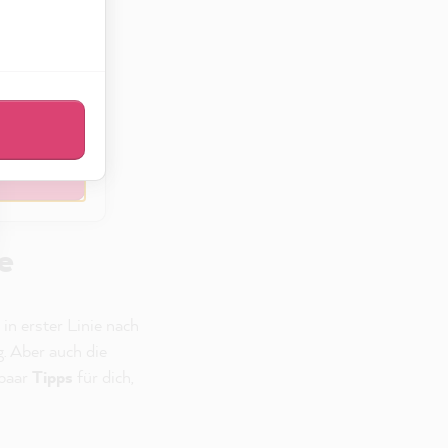
sen
eßen
e
 in erster Linie nach
. Aber auch die
 paar
Tipps
für dich,