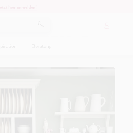
etzt hier anmelden!
piration
Beratung