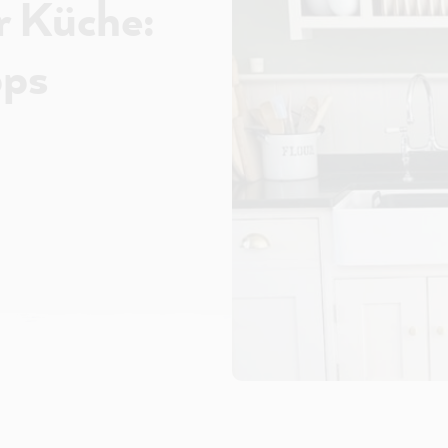
r Küche:
pps