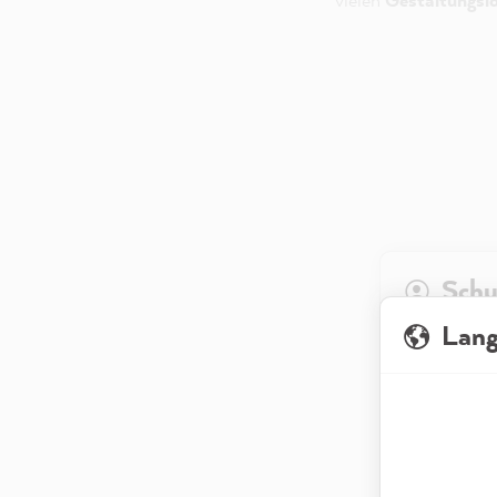
Schu
Lan
Wenn Du unse
abrufen, meis
sondern bezi
genutzt, dami
Datenschutze
zu analysiere