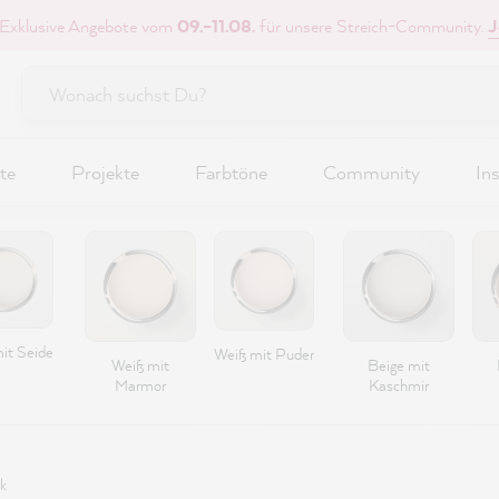
 Exklusive Angebote vom
09.–11.08.
für unsere Streich-Community.
J
te
Projekte
Farbtöne
Community
Ins
it Seide
Weiß mit Puder
Weiß mit
Beige mit
Marmor
Kaschmir
k