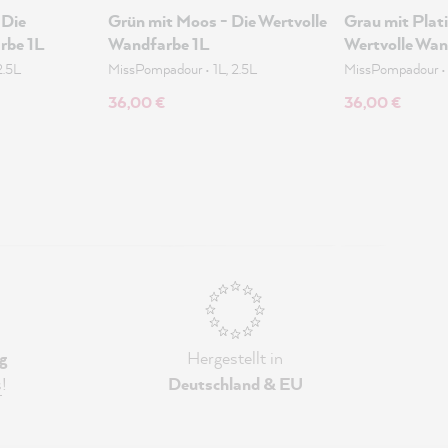
 Die
Grün mit Moos - Die Wertvolle
Grau mit Plati
rbe 1L
Wandfarbe 1L
Wertvolle Wan
2.5L
MissPompadour
•
1L, 2.5L
MissPompadour
36,00 €
36,00 €
g
Hergestellt in
s
!
Deutschland & EU