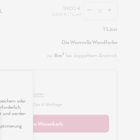
Anzahl
59,00 €
5L
(23,60 € / 1 Liter)
1 Liter
Die Wertvolle Wandfarbe
2
ca.
8m
bei doppeltem Anstrich
0 €
 MwSt. zzgl. Versandkosten
eichern oder
fügbar, Lieferzeit: 2 bis 4 Werktage
forderlich,
ät und werden
In den Warenkorb
ptimierung