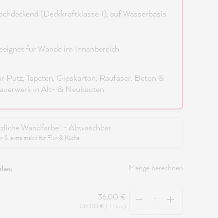
chdeckend (Deckkraftklasse 1), auf Wasserbasis
eignet für Wände im Innenbereich
r Putz, Tapeten, Gipskarton, Raufaser, Beton &
uerwerk in Alt- & Neubauten
zliche Wandfarbe! - Abwaschbar
 & extra stabil für Flur & Küche
Menge berechnen
len:
Anzahl
36,00 €
(36,00 € / 1 Liter)