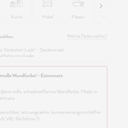
Küche
Möbel
Fliesen
Wände
Welche Farbe wählen?
wählen:
es Streichen Lack! - Seidenmatt
berflächen innen & außen
tvolle Wandfarbe! - Extramatt
ßerst edle, schadstoffarme Wandfarbe. Made in
ermany
wischbar, atmungsaktiv, konservierungsmittelfrei
ch VdL-Richtlinie 11