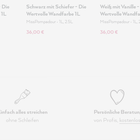
 Die
Schwarz mit Schiefer - Die
Weiß mit Vanille -
 1L
Wertvolle Wandfarbe 1L
Wertvolle Wandfa
MissPompadour
•
1L, 2.5L
MissPompadour
•
1L, 
36,00 €
36,00 €
infach alles streichen
Persönliche Beratun
ohne Schleifen
von Profis,
kostenlo