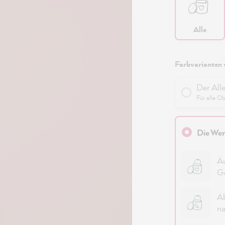
Alle
Farbvarianten 
Der All
Für alle O
Die Wer
Äu
G
Ab
na