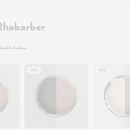
Rhabarber
Dunkle Farben
87%
86%