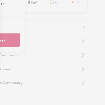
sen
eßen
nformationen
nformationen
touren
er Community