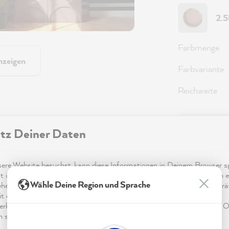
2.
Farbmenge
nzeigen
Farbvariante
Reichweite
tz Deiner Daten
36,0
Preise inkl.
re Website besuchst, kann diese Informationen in Deinem Browser sp
Sofort ver
t in Form von Cookies. Diese Informationen sind nicht nur technisch er
Wähle Deine Region und Sprache
ehen sich möglicherweise auf Dich, Deine Einstellungen oder Dein Ger
t die Website wie erwartet funktioniert und um mittels den in der
rklärung genannten Dienste Deine Nutzung der Webseite für deren O
n sowie Werbung zu betreiben und zu personalisieren.