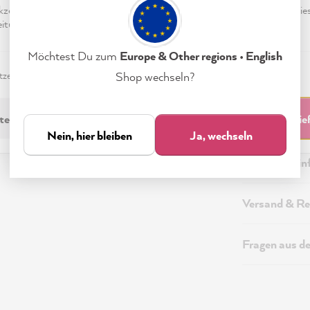
eptieren & Schließen" klickst, stimmst Du (jederzeit widerruflich) die
tungen freiwillig zu.
Möchtest Du zum
Europe & Other regions • English
zerklärung
Impressum
Einstellungen
Shop wechseln?
Beschreibung
technisch Erforderliche
Akzeptieren & Schli
Technische I
Nein, hier bleiben
Ja, wechseln
Sicherheitsi
Versand & Re
Fragen aus d