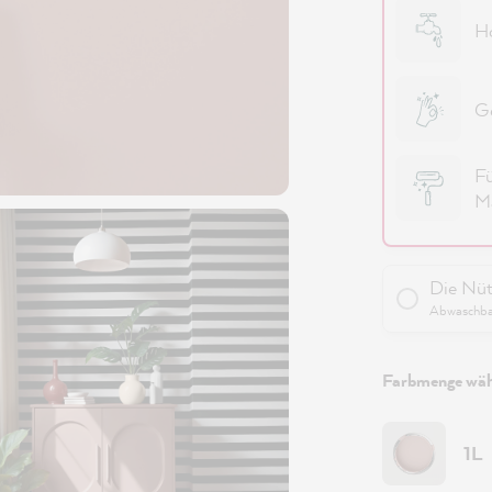
Ho
Ge
Fü
Ma
Die Nüt
Abwaschbar
Farbmenge wäh
1L