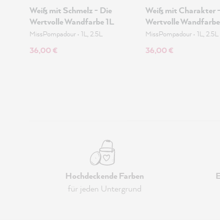
Weiß mit Schmelz - Die
Weiß mit Charakter -
Wertvolle Wandfarbe 1L
Wertvolle Wandfarbe
MissPompadour
•
1L, 2.5L
MissPompadour
•
1L, 2.5L
36,00 €
36,00 €
Hochdeckende Farben
E
für jeden Untergrund