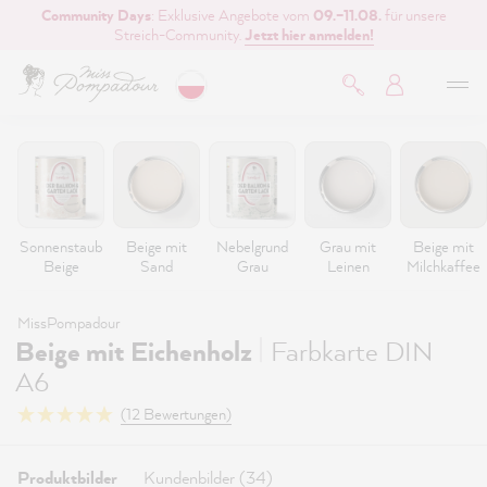
Community Days
: Exklusive Angebote vom
09.–11.08.
für unsere
inhalt springen
Streich-Community.
Jetzt hier anmelden!
Sonnenstaub
Beige mit
Nebelgrund
Grau mit
Beige mit
Beige
Sand
Grau
Leinen
Milchkaffee
MissPompadour
|
Beige mit Eichenholz
Farbkarte DIN
A6
(12 Bewertungen)
Produktbilder
Kundenbilder (34)