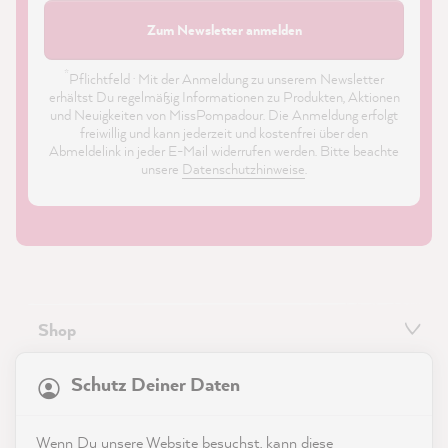
Zum Newsletter anmelden
*
Pflichtfeld · Mit der Anmeldung zu unserem Newsletter
erhältst Du regelmäßig Informationen zu Produkten, Aktionen
und Neuigkeiten von MissPompadour. Die Anmeldung erfolgt
freiwillig und kann jederzeit und kostenfrei über den
Abmeldelink in jeder E-Mail widerrufen werden. Bitte beachte
unsere
Datenschutzhinweise
.
Shop
21.817
Bewertungen
Service
Schutz Deiner Daten
4,9
rating
8.963
bewertungen
Kontakt
Wenn Du unsere Website besuchst, kann diese