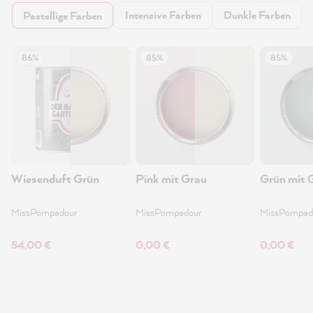
Intensive Farben
Dunkle Farben
Pastellige Farben
86%
85%
85%
Wiesenduft Grün
Pink mit Grau
Grün mit 
MissPompadour
MissPompadour
MissPompad
54,00 €
0,00 €
0,00 €