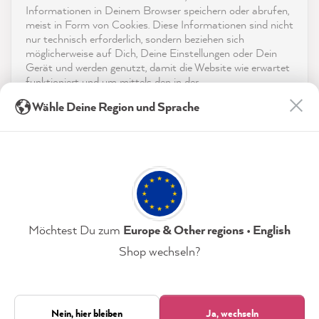
reviews-io
Informationen in Deinem Browser speichern oder abrufen,
App herunterladen
meist in Form von Cookies. Diese Informationen sind nicht
nur technisch erforderlich, sondern beziehen sich
möglicherweise auf Dich, Deine Einstellungen oder Dein
Auszeichnungen
Gerät und werden genutzt, damit die Website wie erwartet
funktioniert und um mittels den in der
Social Media
Datenschutzerklärung genannten Dienste Deine Nutzung
Kathrin H
Wähle Deine Region und Sprache
der Webseite für deren Optimierung zu analysieren sowie
Verifizierter Kunde
Twitter
Werbung zu betreiben und zu personalisieren.
tolle Farbe, einfache Anwendung
Facebook
Indem Du "Akzeptieren & Schließen" klickst, stimmst Du
Hilfreich
?
Ja
Teilen
5.8.2026
(jederzeit widerruflich) diesen Datenverarbeitungen
freiwillig zu.
Anonym
Datenschutzerklärung
Impressum
Einstellungen
Möchtest Du zum
Europe & Other regions • English
Verifizierter Kunde
Shop wechseln?
MissPompadour Farbkarten-Set "Einfach
streichen Kollektion" - Farbkarten-Set
Akzeptieren & Schließen
Tolle Farbkarten, bei so vielen schönen
Farben kann man sich schwer entscheiden
Nur technisch Erforderliche
Twitter
Nein, hier bleiben
Ja, wechseln
21.817