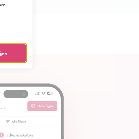
mit
sen
...
eßen