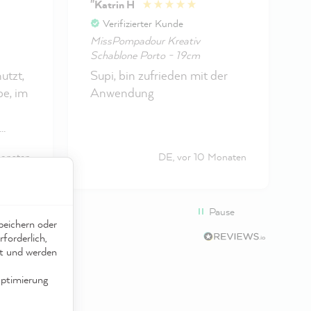
"Katrin H
Verifizierter Kunde
MissPompadour Kreativ
Schablone Porto - 19cm
S
utzt,
Supi, bin zufrieden mit der
S
be, im
Anwendung
ser
Monaten
DE, vor 10 Monaten
lonen
en....
an
Pause
eichern oder
forderlich,
ät und werden
ich
ptimierung
d die