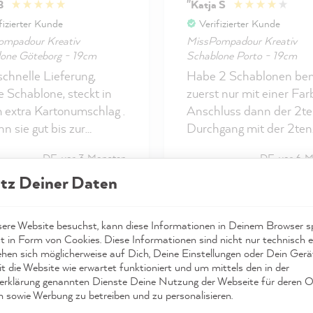
B
"Katja S
fizierter Kunde
Verifizierter Kunde
ompadour Kreativ
MissPompadour Kreativ
one Göteborg - 19cm
Schablone Porto - 19cm
schnelle Lieferung,
Habe 2 Schablonen ben
e Schablone, steckt in
zuerst nur mit einer Far
 extra Kartonumschlag .
Anschluss dann der 2te
n sie gut bis zur
Durchgang mit der 2ten
ten Verwendung
Farbe. Ich würde es bes
DE, vor 3 Monaten
DE, vor 6 
wahrt werden. Test ist
finden, wenn die Schab
tz Deiner Daten
laufen. Wenn ich fertig
ein bisschen stabiler wär
it meinem Projekt, füge
Beim Reinigen muss m
wenn möglich, ein Foto
aufpassen, dass filigrane
re Website besuchst, kann diese Informationen in Deinem Browser sp
kleine Stellen nicht
t in Form von Cookies. Diese Informationen sind nicht nur technisch er
knicken.....bei mir
ehen sich möglicherweise auf Dich, Deine Einstellungen oder Dein Ger
t die Website wie erwartet funktioniert und um mittels den in der
passiert.....dann musste 
rklärung genannten Dienste Deine Nutzung der Webseite für deren O
besonders aufpassen un
Alle Bewertungen anzeigen
n sowie Werbung zu betreiben und zu personalisieren.
Schablone an der Stelle