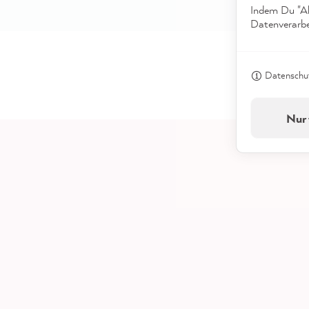
weiterhin gut nutzen.
Indem Du "Akz
Datenverarbei
Datenschut
Nur 