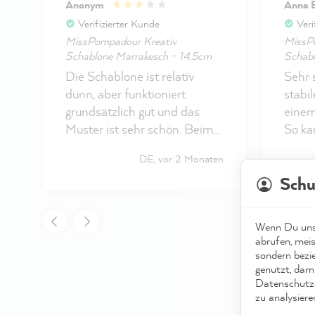
Anonym
Anna 
Verifizierter Kunde
Veri
MissPompadour Kreativ
MissP
Schablone Marrakesch - 14.5cm
Schabl
Die Schablone ist relativ
Sehr 
dünn, aber funktioniert
stabil
grundsätzlich gut und das
einem
Muster ist sehr schön. Beim
So kan
Stupfen klebt sie manchmal
nächs
DE, vor 2 Monaten
ein bisschen am Pinsel und
aufbe
Schu
hebt sich mit nach oben, v.a.
gut ge
wenn man schon längere Zeit
bin m
schabloniert. Auch das
ich, 
Wenn Du unse
Reinigen funktioniert dann
ein.
abrufen, meis
nicht mehr, da der Lack nach
sondern bezi
genutzt, dami
einiger Zeit an der Schablone
Datenschutze
klebt. Ich denke, man kann sie
zu analysiere
aber trotz Lack noch