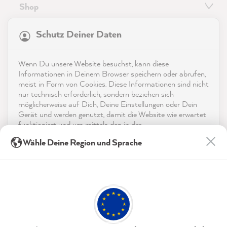
Shop
21.926
Bewertungen
Service
Schutz Deiner Daten
4,9
rating
9.004
bewertungen
Kontakt
Wenn Du unsere Website besuchst, kann diese
reviews-io
Informationen in Deinem Browser speichern oder abrufen,
App herunterladen
meist in Form von Cookies. Diese Informationen sind nicht
nur technisch erforderlich, sondern beziehen sich
möglicherweise auf Dich, Deine Einstellungen oder Dein
Auszeichnungen
Gerät und werden genutzt, damit die Website wie erwartet
funktioniert und um mittels den in der
Social Media
Datenschutzerklärung genannten Dienste Deine Nutzung
Sabine S
Wähle Deine Region und Sprache
der Webseite für deren Optimierung zu analysieren sowie
Verifizierter Kunde
Werbung zu betreiben und zu personalisieren.
Dank der einzigartig guten Produkte
(Grundierung und Farbe waren super zu
Indem Du "Akzeptieren & Schließen" klickst, stimmst Du
verarbeiten, bessere Pinsel gibt es
(jederzeit widerruflich) diesen Datenverarbeitungen
vermutlich gar nicht) und der immer
freiwillig zu.
kompetenten und freundlichen Beratung ist
mein Türen-Projekt (10 Zargen und acht