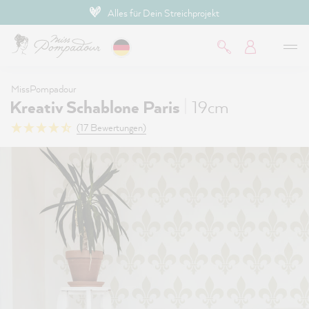
Alles für Dein Streichprojekt
inhalt springen
MissPompadour
|
Kreativ Schablone Paris
19cm
(17 Bewertungen)