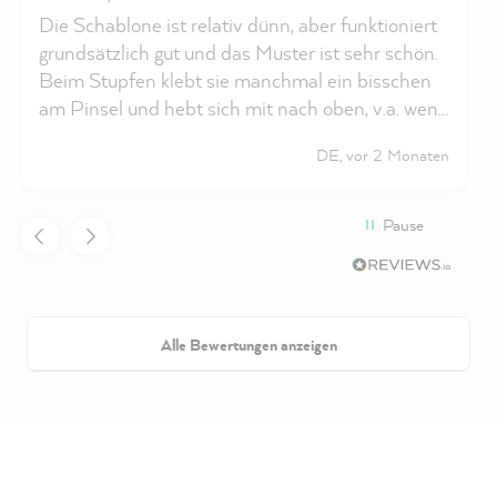
Die Schablone ist relativ dünn, aber funktioniert
grundsätzlich gut und das Muster ist sehr schön.
Beim Stupfen klebt sie manchmal ein bisschen
am Pinsel und hebt sich mit nach oben, v.a. wenn
man schon längere Zeit schabloniert. Auch das
DE, vor 2 Monaten
Reinigen funktioniert dann nicht mehr, da der
Lack nach einiger Zeit an der Schablone klebt.
Ich denke, man kann sie aber trotz Lack noch
Pause
weiterhin gut nutzen.
Alle Bewertungen anzeigen