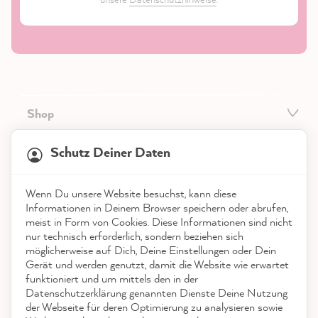
Shop
21.903
Bewertungen
Service
Schutz Deiner Daten
4,9
rating
8.993
bewertungen
Kontakt
Wenn Du unsere Website besuchst, kann diese
reviews-io
Informationen in Deinem Browser speichern oder abrufen,
App herunterladen
meist in Form von Cookies. Diese Informationen sind nicht
nur technisch erforderlich, sondern beziehen sich
möglicherweise auf Dich, Deine Einstellungen oder Dein
Auszeichnungen
Gerät und werden genutzt, damit die Website wie erwartet
funktioniert und um mittels den in der
Social Media
Datenschutzerklärung genannten Dienste Deine Nutzung
Anonym
der Webseite für deren Optimierung zu analysieren sowie
Verifizierter Kunde