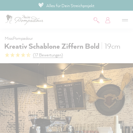
Alles für Dein Streichprojekt
inhalt springen
MissPompadour
|
Kreativ Schablone Ziffern Bold
19cm
(17 Bewertungen)