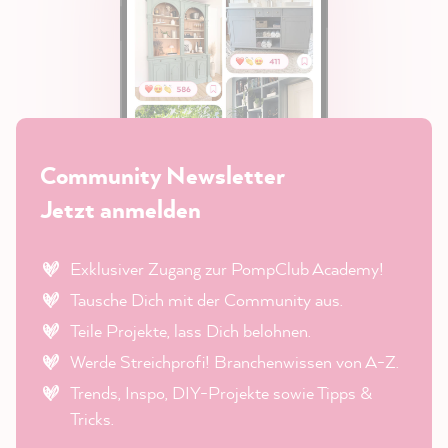
Community Newsletter
Jetzt anmelden
Exklusiver Zugang zur PompClub Academy!
Tausche Dich mit der Community aus.
Teile Projekte, lass Dich belohnen.
Werde Streichprofi! Branchenwissen von A-Z.
Trends, Inspo, DIY-Projekte sowie Tipps &
Tricks.