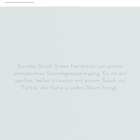
Sunday Stroll Green hat etwas von einem
entspannten Sonntagsspaziergang. Es ist ein
sanfter, heller Grünton mit einem Touch ins
Türkis, der Ruhe in jeden Raum bringt.