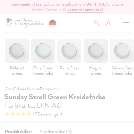
Community Days
: Exklusive Angebote vom
09.–11.08.
für unsere
inhalt springen
Streich-Community.
Jetzt hier anmelden!
Relaxed
Fairy Green
Rainy Days
Magical
Silence Grey
Green
Kreidefarbe
Grey
Green
Kreidefarbe
Kreidefarbe
Kreidefarbe
Kreidefarbe
CosyColours by MissPompadour
|
Sunday Stroll Green Kreidefarbe
Farbkarte, DIN A6
(7 Bewertungen)
Produktbilder
Kundenbilder (9)