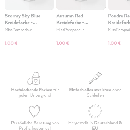
Stormy Sky Blue
Autumn Red
Poudre Re
Kreidefarbe -
Kreidefarbe -
Kreidefarb
Farbkarte, DIN A6
Farbkarte, DIN A6
Farbkarte
MissPompadour
MissPompadour
MissPompad
1,00 €
1,00 €
1,00 €
Hochdeckende Farben
für
Einfach alles streichen
ohne
jeden Untergrund
Schleifen
Persönliche Beratung
von
Hergestellt in
Deutschland &
Profis,
kostenlos
!
EU