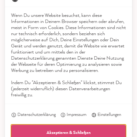
4,9
rating
8.976
bewertungen
Kontakt
Wenn Du unsere Website besuchst, kann diese
reviews-io
Informationen in Deinem Browser speichern oder abrufen,
App herunterladen
meist in Form von Cookies. Diese Informationen sind nicht
nur technisch erforderlich, sondern beziehen sich
möglicherweise auf Dich, Deine Einstellungen oder Dein
Auszeichnungen
Gerät und werden genutzt, damit die Website wie erwartet
funktioniert und um mittels den in der
Social Media
Datenschutzerklärung genannten Dienste Deine Nutzung
Anonym
der Webseite für deren Optimierung zu analysieren sowie
Verifizierter Kunde
Werbung zu betreiben und zu personalisieren.
Wie immer schnell und verlässlich und
Twitter
hochwertige Qualität 👍
Indem Du "Akzeptieren & Schließen" klickst, stimmst Du
Facebook
(jederzeit widerruflich) diesen Datenverarbeitungen
Hilfreich
?
Ja
Teilen
7.8.2026
freiwillig zu.
Datenschutzerklärung
Impressum
Einstellungen
Anonym
Verifizierter Kunde
MissPompadour Weiß mit Sonne - Der Alles
Akzeptieren & Schließen