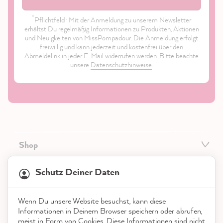
*
Pflichtfeld · Mit der Anmeldung zu unserem Newsletter
erhältst Du regelmäßig Informationen zu Produkten, Aktionen
und Neuigkeiten von MissPompadour. Die Anmeldung erfolgt
freiwillig und kann jederzeit und kostenfrei über den
Abmeldelink in jeder E-Mail widerrufen werden. Bitte beachte
unsere
Datenschutzhinweise
.
Shop
21.882
Bewertungen
Service
Schutz Deiner Daten
4,9
rating
8.986
bewertungen
Kontakt
Wenn Du unsere Website besuchst, kann diese
reviews-io
Informationen in Deinem Browser speichern oder abrufen,
App herunterladen
meist in Form von Cookies. Diese Informationen sind nicht