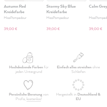
Autumn Red
Stormy Sky Blue
Calm Grey
Kreidefarbe
Kreidefarbe
MissPompadour
MissPompadour
MissPompad
39,00 €
39,00 €
39,00 €
Hochdeckende Farben
für
Einfach alles streichen
ohne
jeden Untergrund
Schleifen
Persönliche Beratung
von
Hergestellt in
Deutschland &
Profis,
kostenlos
!
EU