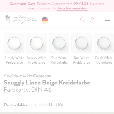
Community Days
: Exklusive Angebote vom
09.–11.08.
für unsere
inhalt springen
Streich-Community.
Jetzt hier anmelden!
Simply White
Simply White
True White
True White
Fresh White
Kreidefarbe
Kreidefarbe
Kreidefarbe
Kreidefarbe
Kreidefarbe
CosyColours by MissPompadour
|
Snuggly Linen Beige Kreidefarbe
Farbkarte, DIN A6
Produktbilder
Kundenbilder (10)