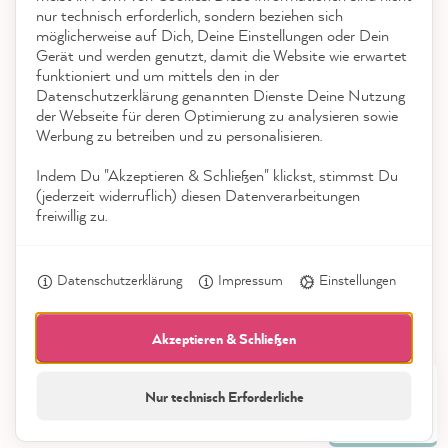
nur technisch erforderlich, sondern beziehen sich
möglicherweise auf Dich, Deine Einstellungen oder Dein
Auszeichnungen
Gerät und werden genutzt, damit die Website wie erwartet
funktioniert und um mittels den in der
Social Media
Datenschutzerklärung genannten Dienste Deine Nutzung
Stefanie H
der Webseite für deren Optimierung zu analysieren sowie
Verifizierter Kunde
Werbung zu betreiben und zu personalisieren.
Ich habe einer alten, verwitterten Tisch und
einer Bank einen neuen Anstrich verpasst
Indem Du "Akzeptieren & Schließen" klickst, stimmst Du
und bin seh zufrieden mit dem Ergebnis.
(jederzeit widerruflich) diesen Datenverarbeitungen
Der Lqck darf jetzt 2 Wochen trocknen,
freiwillig zu.
während wir im Urlaub sind. Hoffentlich hält
er dann unserem Alltag mit vier Kindern
Twitter
Datenschutzerklärung
Impressum
Einstellungen
stand :D
Facebook
Hilfreich
?
Ja
Teilen
8.8.2026
Akzeptieren & Schließen
Nur technisch Erforderliche
21.882
Jessica H
Alle Preise inkl. der gesetzl. MwSt.
Bewertungen
Verifizierter Kunde