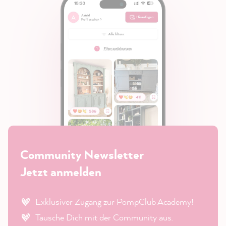
Community Newsletter
Jetzt anmelden
Exklusiver Zugang zur PompClub Academy!
Tausche Dich mit der Community aus.