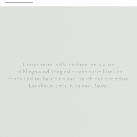
Dieser zarte, helle Farbton ist wie ein
Frühlingswind. Magical Green wirkt klar und
frisch und zaubert dir einen Hauch des britischen
Landhaus-Stils in deinen Raum.