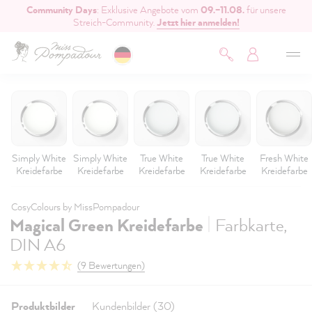
Community Days
: Exklusive Angebote vom
09.–11.08.
für unsere
inhalt springen
Streich-Community.
Jetzt hier anmelden!
Simply White
Simply White
True White
True White
Fresh White
Kreidefarbe
Kreidefarbe
Kreidefarbe
Kreidefarbe
Kreidefarbe
CosyColours by MissPompadour
|
Magical Green Kreidefarbe
Farbkarte,
DIN A6
(9 Bewertungen)
Produktbilder
Kundenbilder (30)