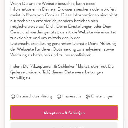
Kontakt
Wenn Du unsere Website besuchst, kann diese
reviews-io
Informationen in Deinem Browser speichern oder abrufen,
App herunterladen
meist in Form von Cookies. Diese Informationen sind nicht
nur technisch erforderlich, sondern beziehen sich
möglicherweise auf Dich, Deine Einstellungen oder Dein
Auszeichnungen
Gerät und werden genutzt, damit die Website wie erwartet
funktioniert und um mittels den in der
Social Media
Datenschutzerklärung genannten Dienste Deine Nutzung
Thorsten G
der Webseite für deren Optimierung zu analysieren sowie
Verifizierter Kunde
Werbung zu betreiben und zu personalisieren.
MissPompadour Blau mit Seifenblasen - Der Alles
Streichen Lack 2.5L
Indem Du "Akzeptieren & Schließen" klickst, stimmst Du
Twitter
Sehr schöne Farbe, nur zu empfehlen :)
(jederzeit widerruflich) diesen Datenverarbeitungen
Facebook
freiwillig zu.
Hilfreich
?
Ja
Teilen
Schüttorf, DE,
8.8.2026
Datenschutzerklärung
Impressum
Einstellungen
Mareen K
Verifizierter Kunde
Akzeptieren & Schließen
MissPompadour Weiß mit Sonne - Der Alles
Streichen Lack 1L