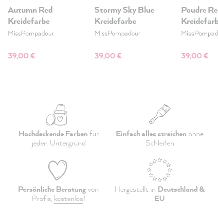
Autumn Red
Stormy Sky Blue
Poudre Re
Kreidefarbe
Kreidefarbe
Kreidefar
MissPompadour
MissPompadour
MissPompad
39,00 €
39,00 €
39,00 €
Hochdeckende Farben
für
Einfach alles streichen
ohne
jeden Untergrund
Schleifen
Persönliche Beratung
von
Hergestellt in
Deutschland &
Profis,
kostenlos
!
EU