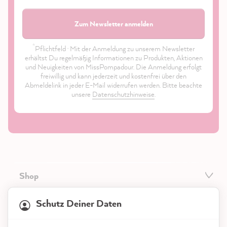
Zum Newsletter anmelden
*
Pflichtfeld · Mit der Anmeldung zu unserem Newsletter
erhältst Du regelmäßig Informationen zu Produkten, Aktionen
und Neuigkeiten von MissPompadour. Die Anmeldung erfolgt
freiwillig und kann jederzeit und kostenfrei über den
Abmeldelink in jeder E-Mail widerrufen werden. Bitte beachte
unsere
Datenschutzhinweise
.
Shop
21.872
Bewertungen
Service
Schutz Deiner Daten
4,9
rating
8.985
bewertungen