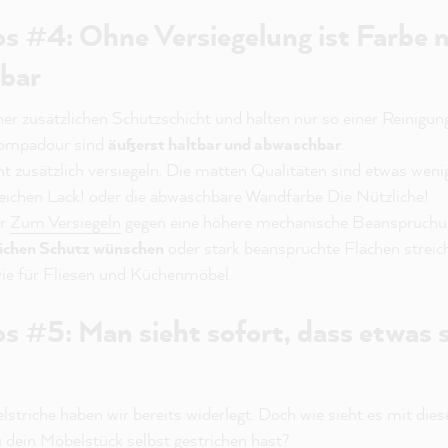
s #4: Ohne Versiegelung ist Farbe n
bar
ner zusätzlichen Schutzschicht und halten nur so einer Reinigu
Pompadour sind
äußerst haltbar und abwaschbar
.
ht zusätzlich versiegeln. Die matten Qualitäten sind etwas weni
treichen Lack! oder die abwaschbare Wandfarbe Die Nützliche!
er
Zum Versiegeln
gegen eine höhere mechanische Beanspruchung
lichen Schutz wünschen
oder stark beanspruchte Flächen streich
ie für Fliesen und Küchenmöbel.
s #5: Man sieht sofort, dass etwas 
t
striche haben wir bereits widerlegt. Doch wie sieht es mit di
u dein Möbelstück selbst gestrichen hast?