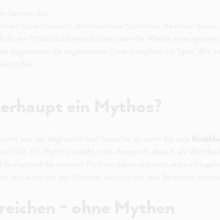
en kennen das:
ihrem Streichprojekt, kommen viele Stimmen, die ihnen davon ab
Ob du ein Möbelstück verschönern oder die Wände eines ganzen
als Argumente die sogenannten Streichmythen ins Spiel. Wir we
berprüfen!
berhaupt ein Mythos?
mmt aus der altgriechischen Sprache. Er steht für eine
Erzählu
ine Mär. Ein Mythos erhebt stets Anspruch darauf, als Wahrheit
klärung sind die meisten Mythen dahin verbannt, wo sie hingehö
ir nun auch mit den Mythen, die rund um das Streichen entsta
treichen - ohne Mythen