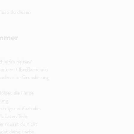
ieso du diesen
immer
hleifen halten?
ber eine Oberfläche aus
tänden eine Grundierung
ölzer, die Harze
rung
.
 trägst einfach die
ie losen Teile
er musst du nicht
indet deine Farbe