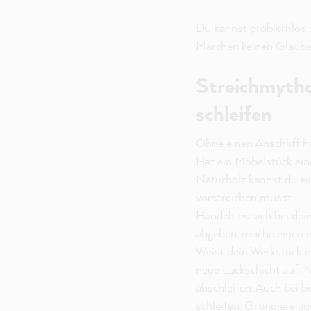
Du kannst problemlos s
Märchen keinen Glauben
Streichmytho
schleifen
Ohne einen Anschliff hä
Hat ein Möbelstück eine
Naturholz kannst du ei
vorstreichen musst.
Handelt es sich bei de
abgeben, mache einen 
Weist dein Werkstück ei
neue Lackschicht auf.
abschleifen. Auch bei 
schleifen. Grundiere au