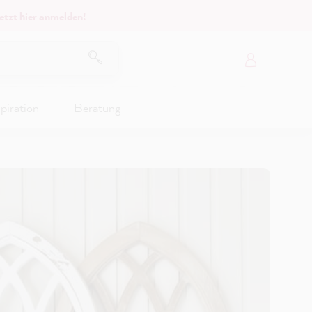
etzt hier anmelden!
piration
Beratung