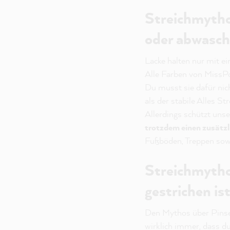
Streichmytho
oder abwasch
Lacke halten nur mit ei
Alle Farben von Miss
Du musst sie dafür nic
als der stabile Alles S
Allerdings schützt uns
trotzdem einen zusätz
Fußböden, Treppen sow
Streichmytho
gestrichen is
Den Mythos über Pinsel
wirklich immer, dass d