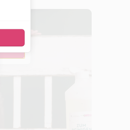
sen
eßen