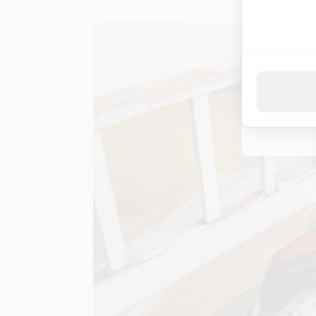
Indem Du "Akz
Datenverarbei
Datenschut
Nur 