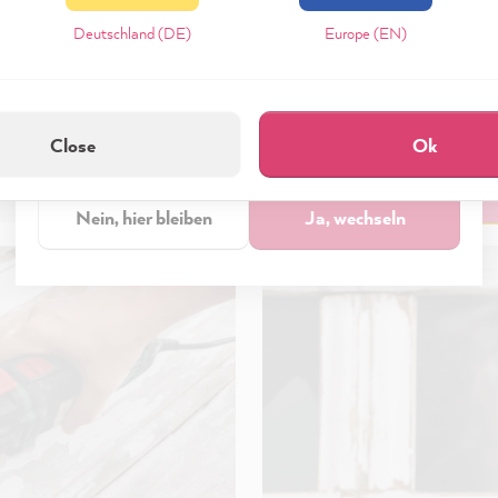
eptieren & Schließen" klickst, stimmst Du (jederzeit widerruflich) die
Deutschland (DE)
Europe (EN)
tungen freiwillig zu.
Möchtest Du zum
Europe & Other regions • English
zerklärung
Impressum
Einstellungen
Shop wechseln?
Close
Ok
technisch Erforderliche
Akzeptieren & Schli
Nein, hier bleiben
Ja, wechseln