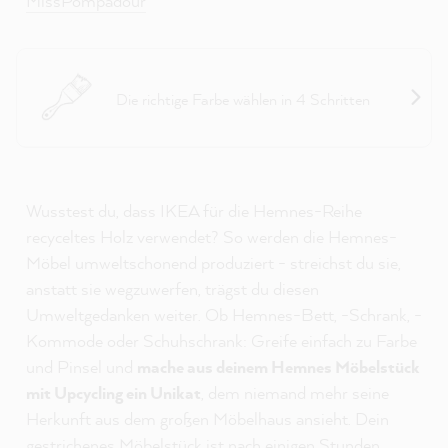
MissPompadour
Projekthelfer Möbel
Die richtige Farbe wählen in 4 Schritten
Wusstest du, dass IKEA für die Hemnes-Reihe
recyceltes Holz verwendet? So werden die Hemnes-
Möbel umweltschonend produziert - streichst du sie,
anstatt sie wegzuwerfen, trägst du diesen
Umweltgedanken weiter. Ob Hemnes-Bett, -Schrank, -
Kommode oder Schuhschrank: Greife einfach zu Farbe
und Pinsel und
mache aus deinem Hemnes Möbelstück
mit Upcycling ein Unikat
, dem niemand mehr seine
Herkunft aus dem großen Möbelhaus ansieht. Dein
gestrichenes Möbelstück ist nach einigen Stunden