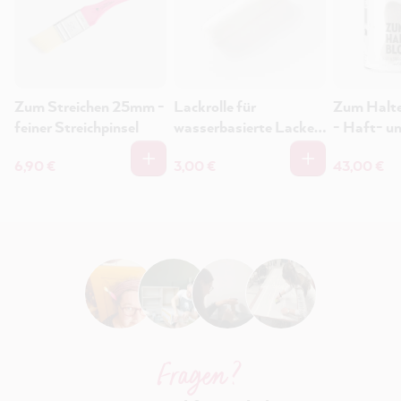
Zum Streichen 25mm -
Lackrolle für
Zum Halte
feiner Streichpinsel
wasserbasierte Lacke
- Haft- u
10cm - Holz, Fliesen,
6,90 €
3,00 €
43,00 €
Kunststoff
Fragen ?