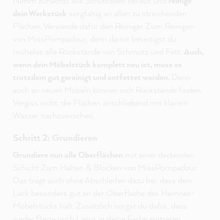
Nimm zunächst alle Schubladen heraus und
reinige
dein Werkstück
sorgfältig an allen zu streichenden
Flächen. Verwende dafür den Reiniger Zum Reinigen
von MissPompadour, denn damit beseitigst du
mühelos alle Rückstände von Schmutz und Fett.
Auch,
wenn dein Möbelstück komplett neu ist, muss es
trotzdem gut gereinigt und entfettet werden.
Denn
auch an neuen Möbeln können sich Rückstände finden.
Vergiss nicht, die Flächen anschließend mit klarem
Wasser nachzuwischen.
Schritt 2: Grundieren
Grundiere nun alle Oberflächen
mit einer deckenden
Schicht Zum Halten & Blocken von MissPompadour.
Das trägt auch ohne Abschleifen dazu bei, dass dein
Lack besonders gut an der Oberfläche des Hemnes-
Möbelstücks hält. Zusätzlich sorgst du dafür, dass
weder Beize noch Lasur in deine Farbe eintreten