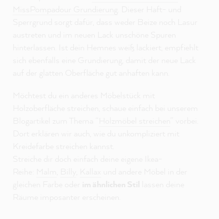
MissPompadour Grundierung
. Dieser Haft- und
Sperrgrund sorgt dafür, dass weder Beize noch Lasur
austreten und im neuen Lack unschöne Spuren
hinterlassen. Ist dein Hemnes weiß lackiert, empfiehlt
sich ebenfalls eine Grundierung, damit der neue Lack
auf der glatten Oberfläche gut anhaften kann.
Möchtest du ein anderes Möbelstück mit
Holzoberfläche streichen, schaue einfach bei unserem
Blogartikel zum Thema “
Holzmöbel streichen
” vorbei.
Dort erklären wir auch, wie du unkompliziert mit
Kreidefarbe streichen kannst.
Streiche dir doch einfach deine eigene Ikea-
Reihe:
Malm
,
Billy
,
Kallax
und andere Möbel in der
gleichen Farbe oder
im ähnlichen Stil
lassen deine
Räume imposanter erscheinen.