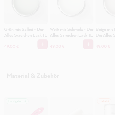
Grün mit Salbei - Der
Weiß mit Schmelz - Der
Beige mit 
Alles Streichen Lack 1L
Alles Streichen Lack 1L
Der Alles 
Lack 1L
49,00 €
49,00 €
49,00 €
Material & Zubehör
Handgefertigt
Beliebt