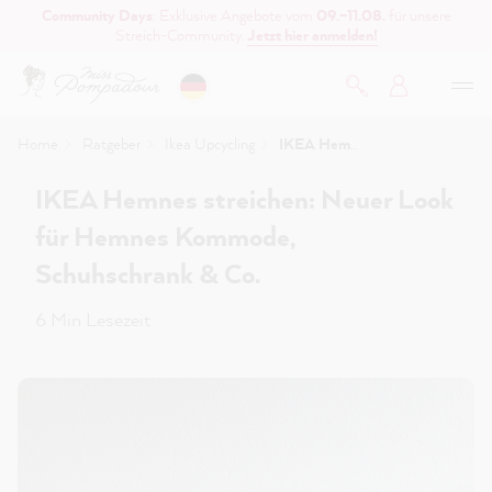
Community Days
: Exklusive Angebote vom
09.–11.08.
für unsere
inhalt springen
Streich-Community.
Jetzt hier anmelden!
Home
Ratgeber
Ikea Upcycling
IKEA Hemnes streichen: Neuer Look für Hemnes Kommode, Schuhschrank & Co.
IKEA Hemnes streichen: Neuer Look
für Hemnes Kommode,
Schuhschrank & Co.
6 Min Lesezeit