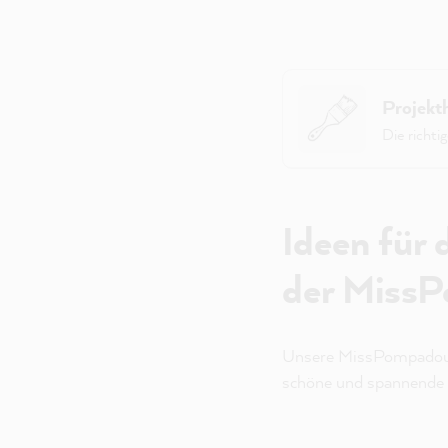
Projekth
Die richti
Ideen für
der Miss
Unsere MissPompadour 
schöne und spannende 