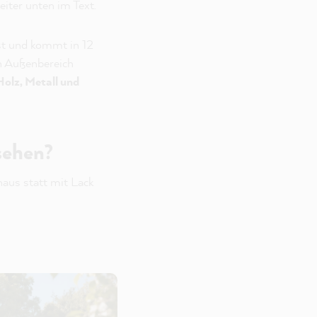
eiter unten im Text.
st und kommt in 12
en Außenbereich
olz, Metall und
sehen?
aus statt mit Lack