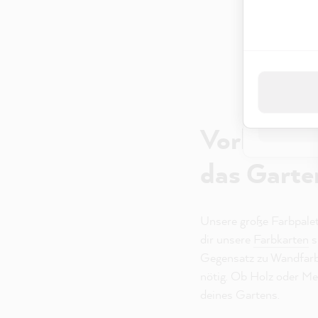
Indem Du "Akz
Datenverarbei
Datenschut
Nur 
Vorbereitu
das Garte
Unsere große Farbpalett
dir unsere
Farbkarten
s
Gegensatz zu Wandfarb
nötig. Ob Holz oder M
deines Gartens.