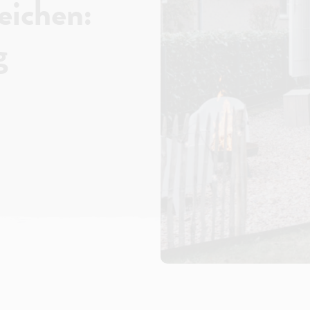
eichen:
g