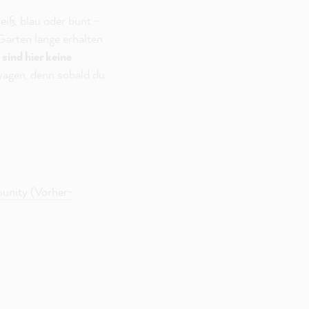
eiß, blau oder bunt –
Garten lange erhalten
ind hier keine
agen, denn sobald du
unity (Vorher-