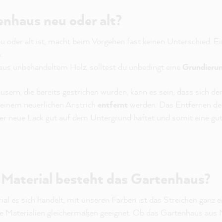
enhaus neu oder alt?
 oder alt ist, macht beim Vorgehen fast keinen Unterschied. Ei
:
aus unbehandeltem Holz, solltest du unbedingt eine
Grundieru
sern, die bereits gestrichen wurden, kann es sein, dass sich de
r einem neuerlichen Anstrich
entfernt
werden. Das Entfernen der
der neue Lack gut auf dem Untergrund haftet und somit eine gu
Material besteht das Gartenhaus?
al es sich handelt, mit unseren Farben ist das Streichen ganz ei
e Materialien gleichermaßen geeignet. Ob das Gartenhaus aus M