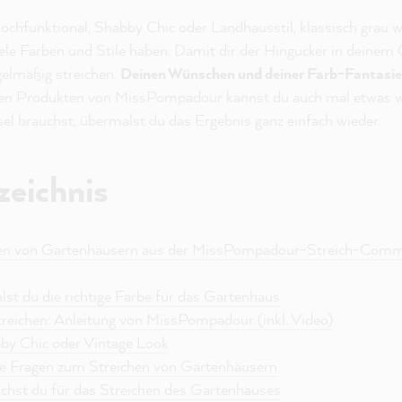
ochfunktional, Shabby Chic oder Landhausstil, klassisch grau w
ele Farben und Stile haben. Damit dir der Hingucker in deinem 
egelmäßig streichen.
Deinen Wünschen und deiner Farb-Fantasie s
den Produkten von MissPompadour kannst du auch mal etwas w
el brauchst, übermalst du das Ergebnis ganz einfach wieder.
zeichnis
ichen von Gartenhäusern aus der MissPompadour-Streich-Comm
lst du die richtige Farbe für das Gartenhaus
streichen: Anleitung von MissPompadour (inkl. Video)
by Chic oder Vintage Look
te Fragen zum Streichen von Gartenhäusern
chst du für das Streichen des Gartenhauses