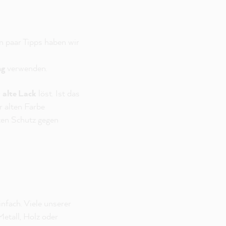
n paar Tipps haben wir
ng
verwenden.
r
alte Lack
löst. Ist das
 alten Farbe
ten Schutz gegen
nfach. Viele unserer
etall, Holz oder