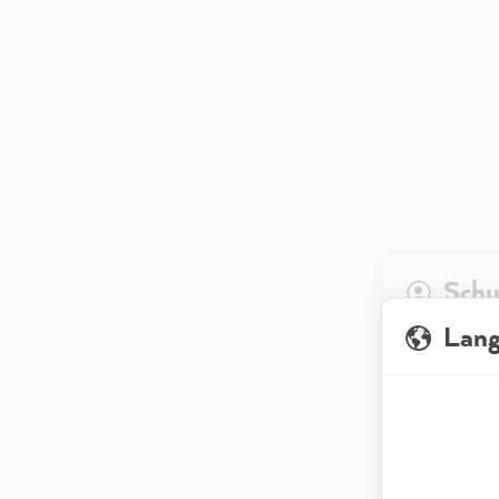
Schu
Lan
Wenn Du unse
abrufen, meis
sondern bezi
genutzt, dami
Datenschutze
zu analysiere