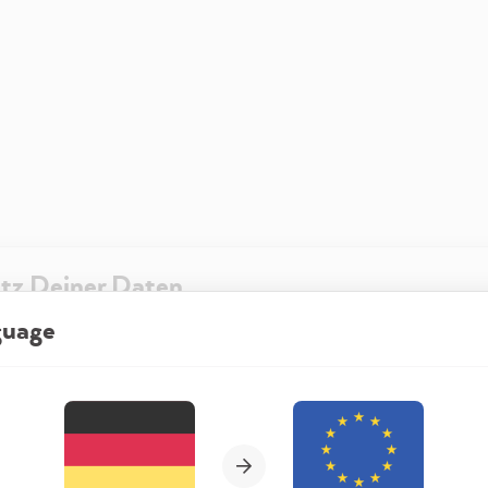
tz Deiner Daten
guage
re Website besuchst, kann diese Informationen in Deinem Browser sp
t in Form von Cookies. Diese Informationen sind nicht nur technisch er
Wähle Deine Region und Sprache
ehen sich möglicherweise auf Dich, Deine Einstellungen oder Dein Ger
t die Website wie erwartet funktioniert und um mittels den in der
rklärung genannten Dienste Deine Nutzung der Webseite für deren O
n sowie Werbung zu betreiben und zu personalisieren.