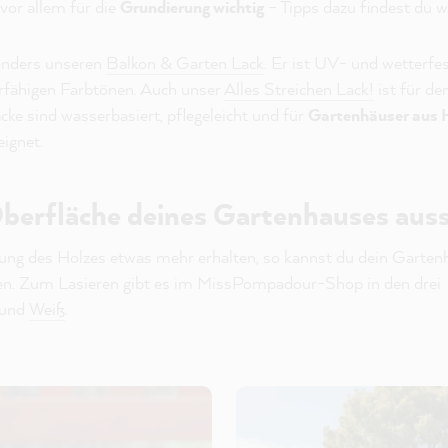
 vor allem für die
Grundierung wichtig
– Tipps dazu findest du w
onders unseren
Balkon & Garten Lack
. Er ist UV- und wetterfe
rfähigen Farbtönen. Auch unser
Alles Streichen Lack!
ist für d
acke sind wasserbasiert, pflegeleicht und für
Gartenhäuser aus H
ignet.
 Oberfläche deines Gartenhauses aus
ng des Holzes etwas mehr erhalten, so kannst du dein Gartenh
en. Zum Lasieren gibt es im MissPompadour-Shop in den drei
und
Weiß
.