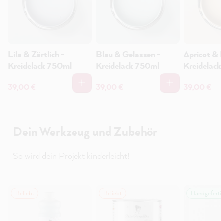
Lila & Zärtlich -
Blau & Gelassen -
Apricot & 
Kreidelack 750ml
Kreidelack 750ml
Kreidelac
39,00 €
39,00 €
39,00 €
Dein Werkzeug und Zubehör
So wird dein Projekt kinderleicht!
Beliebt
Beliebt
Handgeferti