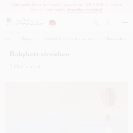
Community Days
: Exklusive Angebote vom
09.–11.08.
für unsere
inhalt springen
Streich-Community.
Jetzt hier anmelden!
Home
Ratgeber
Möbel & Küchenschränke streichen
Babybett streichen
Babybett streichen
5 Min Lesezeit