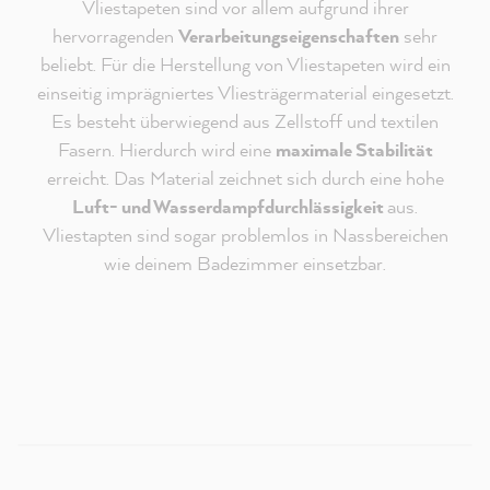
Vliestapeten sind vor allem aufgrund ihrer
hervorragenden
Verarbeitungseigenschaften
sehr
beliebt. Für die Herstellung von Vliestapeten wird ein
einseitig imprägniertes Vliesträgermaterial eingesetzt.
Es besteht überwiegend aus Zellstoff und textilen
Fasern. Hierdurch wird eine
maximale Stabilität
erreicht. Das Material zeichnet sich durch eine hohe
Luft- und Wasserdampfdurchlässigkeit
aus.
Vliestapten sind sogar problemlos in Nassbereichen
Redaktioneller Inhalt vom
wie deinem Badezimmer einsetzbar.
MissPompadour Youtube Kanal
An dieser Stelle findest du ein externes Video von
Youtube, das unseren Inhalt ergänzt. Du kannst dir
dieses Video mit einem Klick anzeigen und wieder
ausblenden.
Ich bin - jederzeit widerruflich - damit einverstanden,
dass mir externe Inhalte von Youtube angezeigt