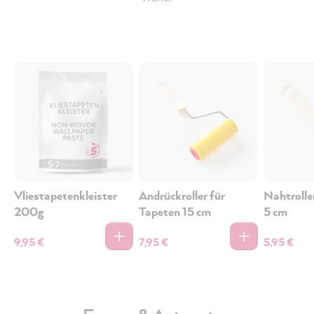
Vliestapetenkleister
Andrückroller für
Nahtrolle
200g
Tapeten 15 cm
5 cm
9,95 €
7,95 €
5,95 €