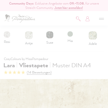
Community Days
: Exklusive Angebote vom
09.–11.08.
für unsere
inhalt springen
Streich-Community.
Jetzt hier anmelden!
Mia
Resi
Suse
Antje
Adele
CosyColours by MissPompadour
|
|
Lara
Vliestapete
Muster DIN A4
(14 Bewertungen)