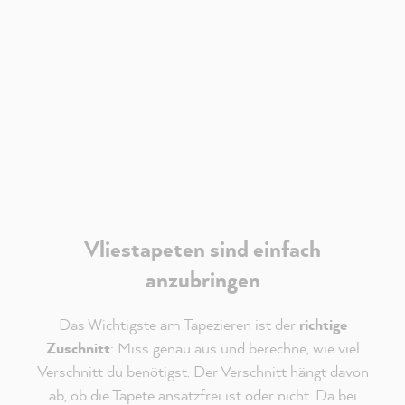
werden.
Verantwortlich für Youtube ist die
Google Ireland
Limited
. Es gelten deren
Datenschutzhinweise
.
Akzeptieren
Vliestapeten sind einfach
anzubringen
Das Wichtigste am Tapezieren ist der
richtige
Zuschnitt
: Miss genau aus und berechne, wie viel
Verschnitt du benötigst. Der Verschnitt hängt davon
ab, ob die Tapete ansatzfrei ist oder nicht. Da bei