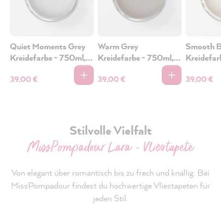
Quiet Moments Grey
Warm Grey
Smooth B
Kreidefarbe - 750ml,
Kreidefarbe - 750ml,
Kreidefar
Lack Matt
Lack Matt
Lack Mat
39,00 €
39,00 €
39,00 €
Stilvolle Vielfalt
MissPompadour Lara - Vliestapete
Von elegant über romantisch bis zu frech und knallig: Bei
MissPompadour findest du hochwertige Vliestapeten für
jeden Stil.