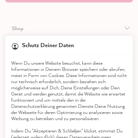
Shop
21.817
Bewertungen
Service
Schutz Deiner Daten
4,9
rating
8.963
bewertungen
Kontakt
Wenn Du unsere Website besuchst, kann diese
reviews-io
Informationen in Deinem Browser speichern oder abrufen,
App herunterladen
meist in Form von Cookies. Diese Informationen sind nicht
nur technisch erforderlich, sondern beziehen sich
möglicherweise auf Dich, Deine Einstellungen oder Dein
Auszeichnungen
Gerät und werden genutzt, damit die Website wie erwartet
funktioniert und um mittels den in der
Social Media
Datenschutzerklärung genannten Dienste Deine Nutzung
Kathrin H
der Webseite für deren Optimierung zu analysieren sowie
Verifizierter Kunde
Twitter
Werbung zu betreiben und zu personalisieren.
tolle Farbe, einfache Anwendung
Facebook
Indem Du "Akzeptieren & Schließen" klickst, stimmst Du
Hilfreich
?
Ja
Teilen
5.8.2026
(jederzeit widerruflich) diesen Datenverarbeitungen