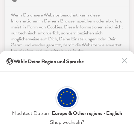
4,9
rating
8.992
bewertungen
Kontakt
Wenn Du unsere Website besuchst, kann diese
reviews-io
Informationen in Deinem Browser speichern oder abrufen,
App herunterladen
meist in Form von Cookies. Diese Informationen sind nicht
nur technisch erforderlich, sondern beziehen sich
möglicherweise auf Dich, Deine Einstellungen oder Dein
Auszeichnungen
Gerät und werden genutzt, damit die Website wie erwartet
funktioniert und um mittels den in der
Social Media
Datenschutzerklärung genannten Dienste Deine Nutzung
Birgit B
Wähle Deine Region und Sprache
der Webseite für deren Optimierung zu analysieren sowie
Verifizierter Kunde
Twitter
Werbung zu betreiben und zu personalisieren.
Super Color
Facebook
Indem Du "Akzeptieren & Schließen" klickst, stimmst Du
Hilfreich
?
Ja
Teilen
9.8.2026
(jederzeit widerruflich) diesen Datenverarbeitungen
freiwillig zu.
Anonym
Datenschutzerklärung
Impressum
Einstellungen
Möchtest Du zum
Europe & Other regions • English
Verifizierter Kunde
Shop wechseln?
MissPompadour Beige mit Milchkaffee - Der Alles
Streichen Lack 2.5L
Akzeptieren & Schließen