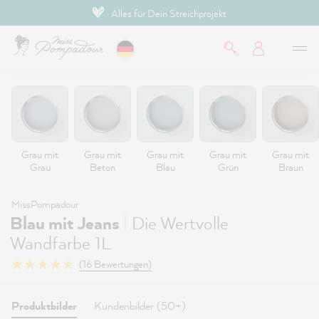
Hochdeckende Premium-Farben
inhalt springen
Grau mit
Grau mit
Grau mit
Grau mit
Grau mit
Grau
Beton
Blau
Grün
Braun
MissPompadour
|
Blau mit Jeans
Die Wertvolle
Wandfarbe 1L
(16 Bewertungen)
Produktbilder
Kundenbilder (50+)