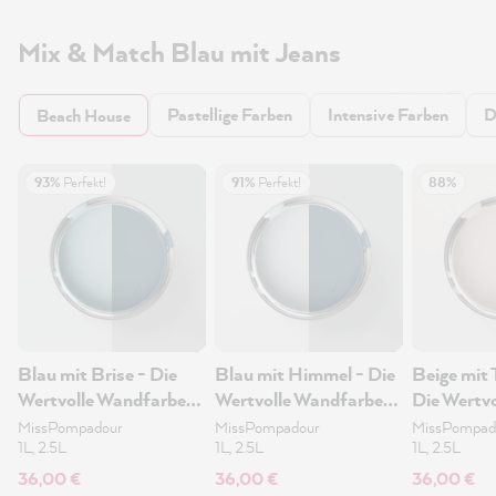
Mix & Match Blau mit Jeans
Pastellige Farben
Intensive Farben
D
Beach House
93%
Perfekt!
91%
Perfekt!
88%
Blau mit Brise - Die
Blau mit Himmel - Die
Beige mit 
Wertvolle Wandfarbe
Wertvolle Wandfarbe
Die Wertvo
1L
1L
Wandfarb
MissPompadour
MissPompadour
MissPompad
1L, 2.5L
1L, 2.5L
1L, 2.5L
36,00 €
36,00 €
36,00 €