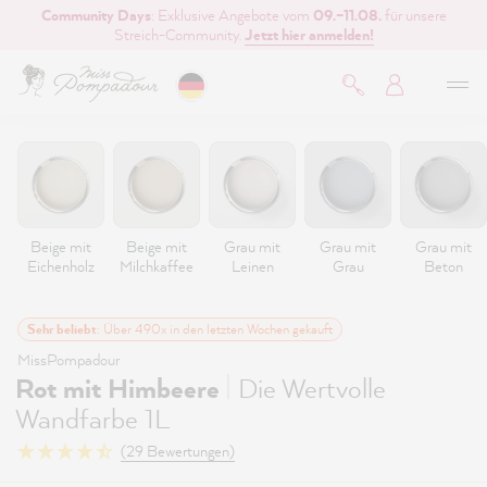
Community Days
: Exklusive Angebote vom
09.–11.08.
für unsere
inhalt springen
Streich-Community.
Jetzt hier anmelden!
Beige mit
Beige mit
Grau mit
Grau mit
Grau mit
Eichenholz
Milchkaffee
Leinen
Grau
Beton
Sehr beliebt
: Über 490x in den letzten Wochen gekauft
MissPompadour
|
Rot mit Himbeere
Die Wertvolle
Wandfarbe 1L
(29 Bewertungen)