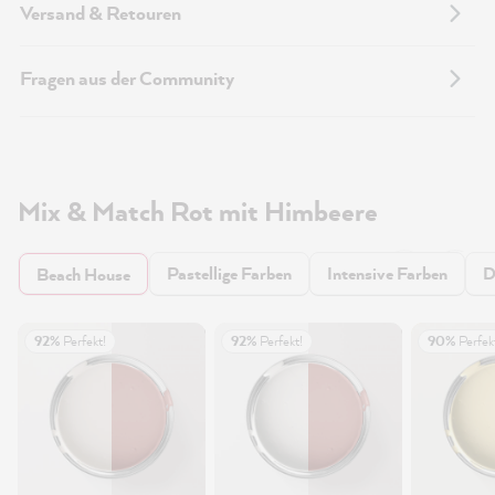
Versand & Retouren
Fragen aus der Community
Mix & Match Rot mit Himbeere
Pastellige Farben
Intensive Farben
D
Beach House
92%
Perfekt!
92%
Perfekt!
90%
Perfek