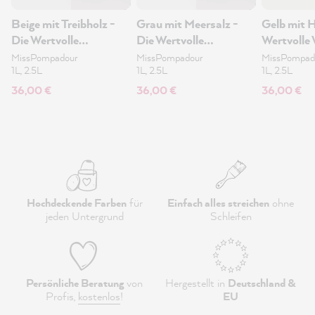
Beige mit Treibholz -
Grau mit Meersalz -
Gelb mit H
Die Wertvolle
Die Wertvolle
Wertvolle
Wandfarbe 1L
Wandfarbe 1L
1L
MissPompadour
MissPompadour
MissPompad
1L, 2.5L
1L, 2.5L
1L, 2.5L
36,00 €
36,00 €
36,00 €
Hochdeckende Farben
für
Einfach alles streichen
ohne
jeden Untergrund
Schleifen
Persönliche Beratung
von
Hergestellt in
Deutschland &
Profis,
kostenlos
!
EU