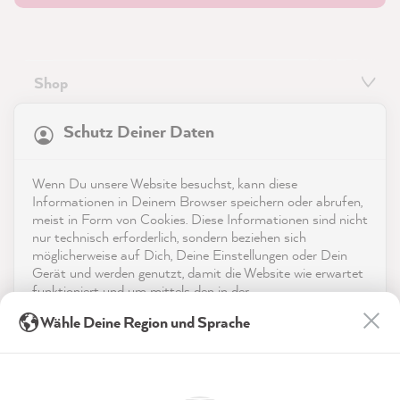
Shop
21.831
Bewertungen
Service
Schutz Deiner Daten
4,9
rating
8.970
bewertungen
Kontakt
Wenn Du unsere Website besuchst, kann diese
reviews-io
Informationen in Deinem Browser speichern oder abrufen,
App herunterladen
meist in Form von Cookies. Diese Informationen sind nicht
nur technisch erforderlich, sondern beziehen sich
möglicherweise auf Dich, Deine Einstellungen oder Dein
Auszeichnungen
Gerät und werden genutzt, damit die Website wie erwartet
funktioniert und um mittels den in der
Social Media
Datenschutzerklärung genannten Dienste Deine Nutzung
Anonym
Wähle Deine Region und Sprache
der Webseite für deren Optimierung zu analysieren sowie
Verifizierter Kunde
Twitter
Werbung zu betreiben und zu personalisieren.
Super schnelle Lieferung
Facebook
Indem Du "Akzeptieren & Schließen" klickst, stimmst Du
Hilfreich
?
Ja
Teilen
6.8.2026
(jederzeit widerruflich) diesen Datenverarbeitungen