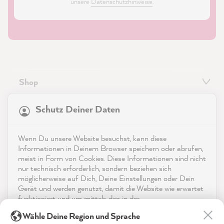
unsere
Datenschutzhinweise
.
Shop
21.835
Bewertungen
Service
Schutz Deiner Daten
4,9
rating
8.972
bewertungen
Kontakt
Wenn Du unsere Website besuchst, kann diese
reviews-io
Informationen in Deinem Browser speichern oder abrufen,
App herunterladen
meist in Form von Cookies. Diese Informationen sind nicht
nur technisch erforderlich, sondern beziehen sich
möglicherweise auf Dich, Deine Einstellungen oder Dein
Auszeichnungen
Gerät und werden genutzt, damit die Website wie erwartet
funktioniert und um mittels den in der
Social Media
Datenschutzerklärung genannten Dienste Deine Nutzung
Sophie J
Wähle Deine Region und Sprache
der Webseite für deren Optimierung zu analysieren sowie
Verifizierter Kunde