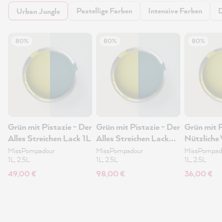
Pastellige Farben
Intensive Farben
D
Urban Jungle
80%
80%
80%
Grün mit Pistazie - Der
Grün mit Pistazie - Der
Grün mit P
Alles Streichen Lack 1L
Alles Streichen Lack
Nützliche
2.5L
1L
MissPompadour
MissPompadour
MissPompad
1L, 2.5L
1L, 2.5L
1L, 2.5L
49,00 €
98,00 €
36,00 €