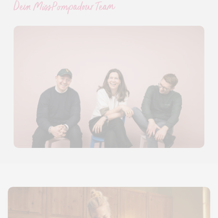
Dein MissPompadour Team