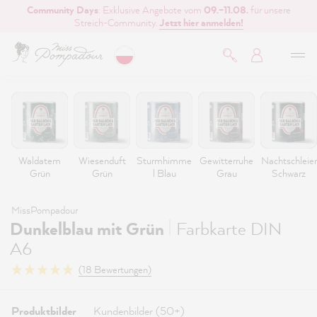
Community Days
: Exklusive Angebote vom
09.–11.08.
für unsere
inhalt springen
Streich-Community.
Jetzt hier anmelden!
Waldatem
Wiesenduft
Sturmhimme
Gewitterruhe
Nachtschleier
Grün
Grün
l Blau
Grau
Schwarz
MissPompadour
|
Dunkelblau mit Grün
Farbkarte DIN
A6
(18 Bewertungen)
Produktbilder
Kundenbilder (50+)