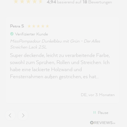
4,94
basierend auf
18
Bewertungen
Petra S
Verifizierter Kunde
MissPompadour Dunkelblau mit Grün - Der Alles
Streichen Lack 2.5L
Super deckende, leicht zu verarbeitende Farbe,
sowohl zum Sprühen, Rollen und Streichen. Ich
habe eine lackierte Holzwand und
Fensterrahmen außen gestrichen, es hat
wunderbar ohne anschleifen gehalten. Nach dem
2. Anstrich war die alte Farbe komplett
DE, vor 3 Monaten
überdeckt.
Pause