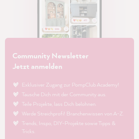
Community Newsletter
Jetzt anmelden
Exklusiver Zugang zur PompClub Academy!
Tausche Dich mit der Community aus.
Teile Projekte, lass Dich belohnen.
Werde Streichprofi! Branchenwissen von A-Z.
Trends, Inspo, DIY-Projekte sowie Tipps &
Tricks.