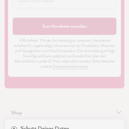
Zum Newsletter anmelden
*
Pflichtfeld · Mit der Anmeldung zu unserem Newsletter
erhältst Du regelmäßig Informationen zu Produkten, Aktionen
und Neuigkeiten von MissPompadour. Die Anmeldung erfolgt
freiwillig und kann jederzeit und kostenfrei über den
Abmeldelink in jeder E-Mail widerrufen werden. Bitte beachte
unsere
Datenschutzhinweise
.
Shop
21.835
Bewertungen
Service
Schutz Deiner Daten