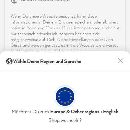
4,9
rating
8.972
bewertungen
Kontakt
Wenn Du unsere Website besuchst, kann diese
reviews-io
Informationen in Deinem Browser speichern oder abrufen,
App herunterladen
meist in Form von Cookies. Diese Informationen sind nicht
nur technisch erforderlich, sondern beziehen sich
möglicherweise auf Dich, Deine Einstellungen oder Dein
Auszeichnungen
Gerät und werden genutzt, damit die Website wie erwartet
funktioniert und um mittels den in der
Social Media
Datenschutzerklärung genannten Dienste Deine Nutzung
Sophie J
Wähle Deine Region und Sprache
der Webseite für deren Optimierung zu analysieren sowie
Verifizierter Kunde
Werbung zu betreiben und zu personalisieren.
Zum Versiegeln - MissPompadour Versiegelung
Kaum sichtbar, das tolle matte Flair der
Indem Du "Akzeptieren & Schließen" klickst, stimmst Du
Kreidefarbe bleibt erhalten, aber die
(jederzeit widerruflich) diesen Datenverarbeitungen
freiwillig zu.
Lebensdauer und Widerstandskraft der
gestrichenen Möbel wird deutlich erhöht -
Twitter
unverzichtbar wenn man Kinder hat :)
Facebook
Datenschutzerklärung
Impressum
Einstellungen
Möchtest Du zum
Europe & Other regions • English
Hilfreich
?
Ja
Teilen
Shop wechseln?
Wiener Neustadt, AT,
6.8.2026
Akzeptieren & Schließen