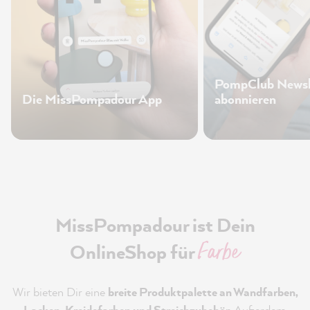
PompClub Newsl
Die MissPompadour App
abonnieren
MissPompadour ist Dein
Farbe
OnlineShop für
Wir bieten Dir eine
breite Produktpalette an Wandfarben,
Lacken, Kreidefarben und Streichzubehör
. Außerdem